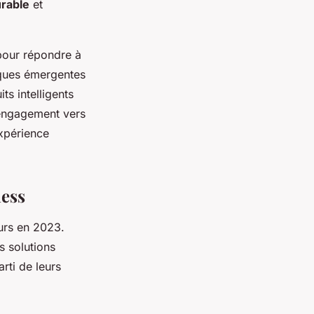
rable
et
 pour répondre à
ques émergentes
s intelligents
 engagement vers
expérience
ness
eurs en 2023.
s solutions
arti de leurs