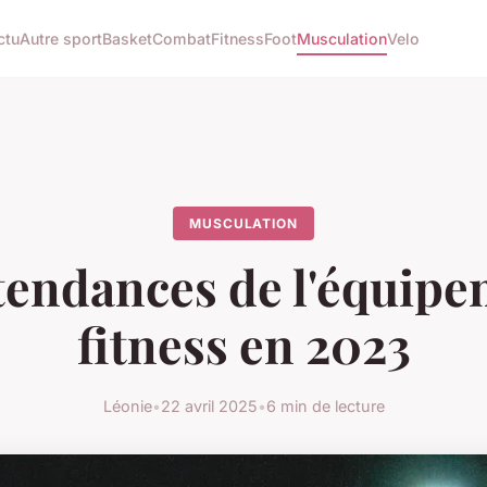
ctu
Autre sport
Basket
Combat
Fitness
Foot
Musculation
Velo
MUSCULATION
tendances de l'équip
fitness en 2023
Léonie
•
22 avril 2025
•
6 min de lecture