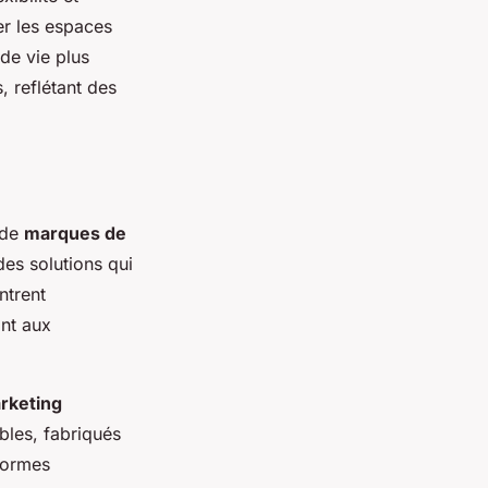
er les espaces
de vie plus
, reflétant des
 de
marques de
es solutions qui
ntrent
ant aux
rketing
bles, fabriqués
eformes