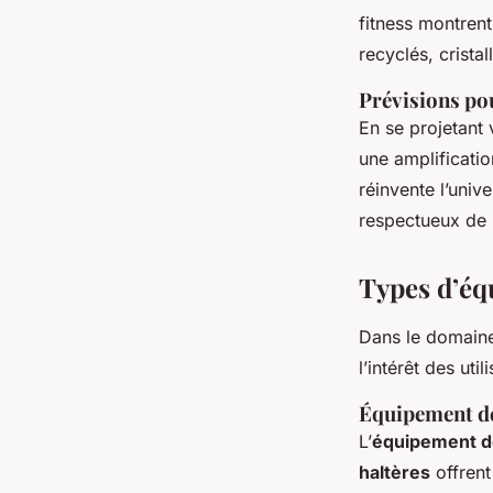
fitness montrent
recyclés, crista
Prévisions pou
En se projetant 
une amplificatio
réinvente l’univ
respectueux de 
Types d’éq
Dans le domain
l’intérêt des uti
Équipement d
L’
équipement d
haltères
offrent