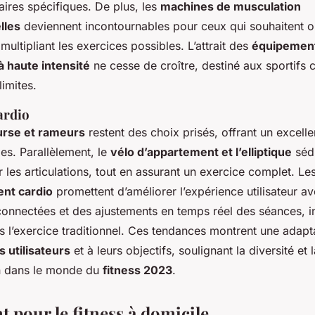
ires spécifiques. De plus, les
machines de musculation
lles
deviennent incontournables pour ceux qui souhaitent o
multipliant les exercices possibles. L’attrait des
équipemen
à haute intensité
ne cesse de croître, destiné aux sportifs 
limites.
ardio
urse et rameurs
restent des choix prisés, offrant un excel
ies. Parallèlement, le
vélo d’appartement et l’elliptique
sédu
r les articulations, tout en assurant un exercice complet. Le
nt cardio
promettent d’améliorer l’expérience utilisateur a
connectées et des ajustements en temps réel des séances, in
s l’exercice traditionnel. Ces tendances montrent une adapt
 utilisateurs
et à leurs objectifs, soulignant la diversité et 
n dans le monde du
fitness 2023
.
 pour le fitness à domicile