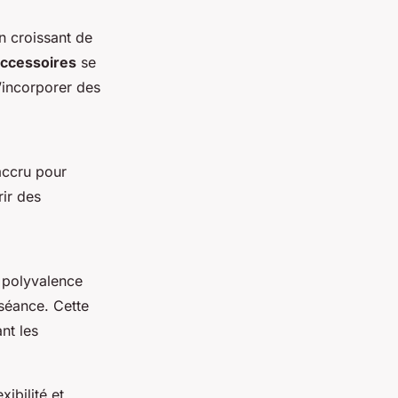
 croissant de
ccessoires
se
d’incorporer des
accru pour
rir des
 polyvalence
séance. Cette
nt les
exibilité et