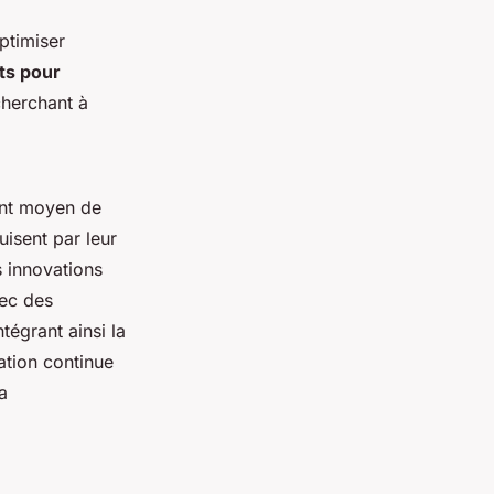
ptimiser
ts pour
cherchant à
lent moyen de
isent par leur
s innovations
vec des
tégrant ainsi la
ation continue
la