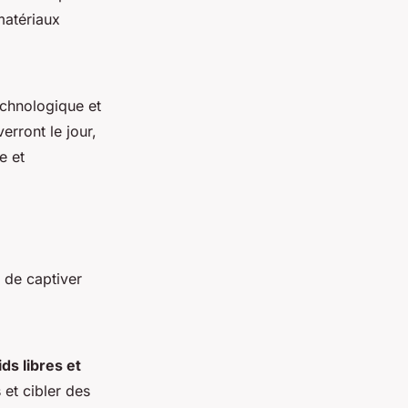
matériaux
technologique et
erront le jour,
e et
 de captiver
ids libres et
 et cibler des