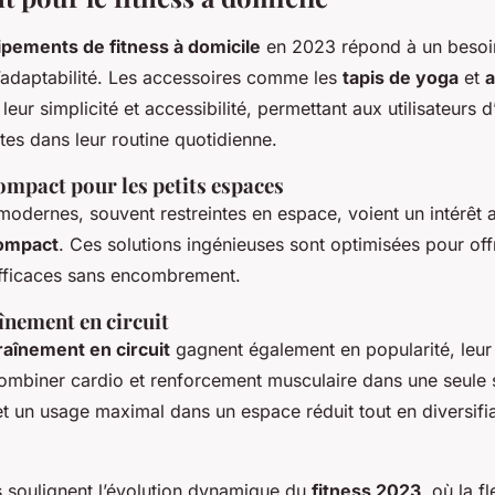
pements de fitness à domicile
en 2023 répond à un besoin
adaptabilité. Les accessoires comme les
tapis de yoga
et
a
eur simplicité et accessibilité, permettant aux utilisateurs 
ntes dans leur routine quotidienne.
mpact pour les petits espaces
modernes, souvent restreintes en espace, voient un intérêt 
ompact
. Ces solutions ingénieuses sont optimisées pour off
fficaces sans encombrement.
înement en circuit
traînement en circuit
gagnent également en popularité, leur
ombiner cardio et renforcement musculaire dans une seule 
 un usage maximal dans un espace réduit tout en diversifia
s soulignent l’évolution dynamique du
fitness 2023
, où la fl